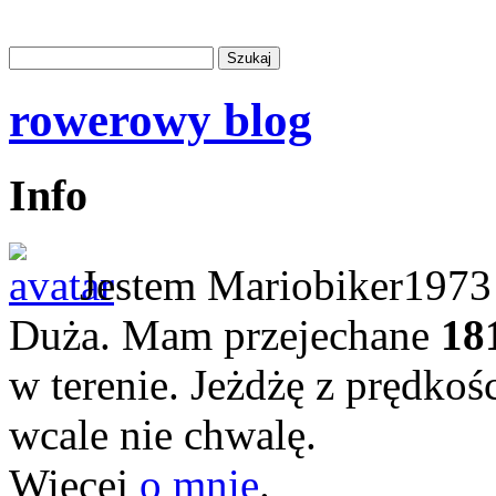
rowerowy blog
Info
Jestem Mariobiker1973 
Duża. Mam przejechane
18
w terenie. Jeżdżę z prędkoś
wcale nie chwalę.
Więcej
o mnie
.