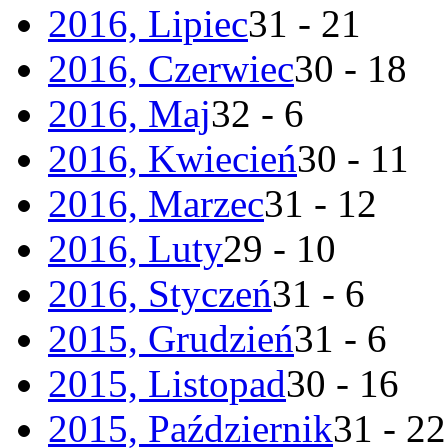
2016, Lipiec
31 - 21
2016, Czerwiec
30 - 18
2016, Maj
32 - 6
2016, Kwiecień
30 - 11
2016, Marzec
31 - 12
2016, Luty
29 - 10
2016, Styczeń
31 - 6
2015, Grudzień
31 - 6
2015, Listopad
30 - 16
2015, Październik
31 - 22