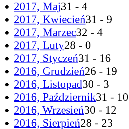
2017, Maj
31 - 4
2017, Kwiecień
31 - 9
2017, Marzec
32 - 4
2017, Luty
28 - 0
2017, Styczeń
31 - 16
2016, Grudzień
26 - 19
2016, Listopad
30 - 3
2016, Październik
31 - 10
2016, Wrzesień
30 - 12
2016, Sierpień
28 - 23