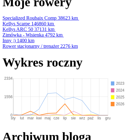
Moje rowery
Specialized Roubaix Comp
38623 km
Kellys Scarpe
146860 km
Kellys ARC 50
37131 km
Zimówka - Wisienka
4792 km
Inny ;)
1400 km
Rower stacjonarny / trenażer
2276 km
Wykres roczny
Archiwum bloga