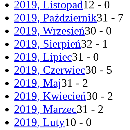
2019, Listopad
12 - 0
2019, Październik
31 - 7
2019, Wrzesień
30 - 0
2019, Sierpień
32 - 1
2019, Lipiec
31 - 0
2019, Czerwiec
30 - 5
2019, Maj
31 - 2
2019, Kwiecień
30 - 2
2019, Marzec
31 - 2
2019, Luty
10 - 0