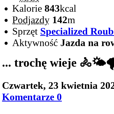
Kalorie
843
kcal
Podjazdy
142
m
Sprzęt
Specialized Rou
Aktywność
Jazda na ro
... trochę wieje 🚴🌤️🌪
Czwartek, 23 kwietnia 20
Komentarze 0