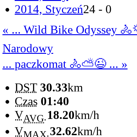
2014, Styczeń
24 - 0
« ... Wild Bike Odyssey 🚴
Narodowy
... paczkomat 🚴⛅😉 ... »
DST
30.33
km
Czas
01:40
V
18.20
km/h
AVG
V
32.62
km/h
MAX