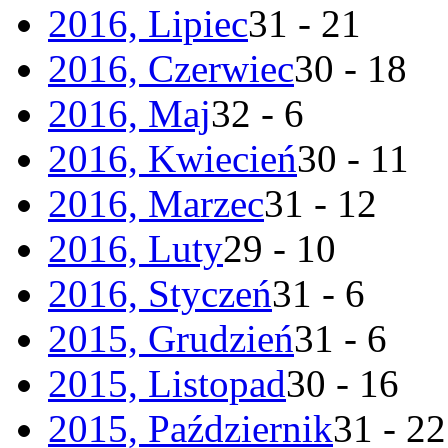
2016, Lipiec
31 - 21
2016, Czerwiec
30 - 18
2016, Maj
32 - 6
2016, Kwiecień
30 - 11
2016, Marzec
31 - 12
2016, Luty
29 - 10
2016, Styczeń
31 - 6
2015, Grudzień
31 - 6
2015, Listopad
30 - 16
2015, Październik
31 - 22