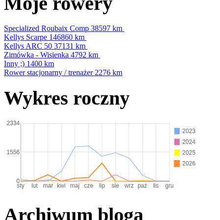
Moje rowery
Specialized Roubaix Comp
38597 km
Kellys Scarpe
146860 km
Kellys ARC 50
37131 km
Zimówka - Wisienka
4792 km
Inny ;)
1400 km
Rower stacjonarny / trenażer
2276 km
Wykres roczny
Archiwum bloga