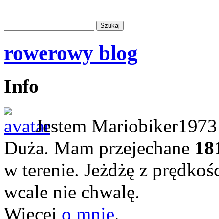
rowerowy blog
Info
Jestem Mariobiker1973 
Duża. Mam przejechane
18
w terenie. Jeżdżę z prędkoś
wcale nie chwalę.
Więcej
o mnie
.