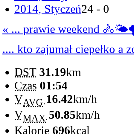
2014, Styczeń
24 - 0
« ... prawie weekend 🚴🌤️🌪
.... kto zajumał ciepełko a z
DST
31.19
km
Czas
01:54
V
16.42
km/h
AVG
V
50.85
km/h
MAX
Kalorie
696
kcal