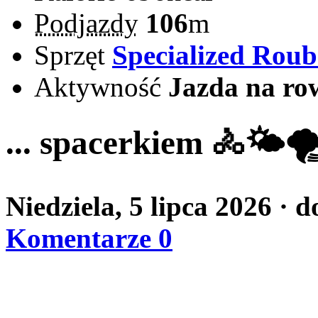
Podjazdy
106
m
Sprzęt
Specialized Rou
Aktywność
Jazda na ro
... spacerkiem 🚴🌤️🌪️
Niedziela, 5 lipca 2026
· d
Komentarze 0