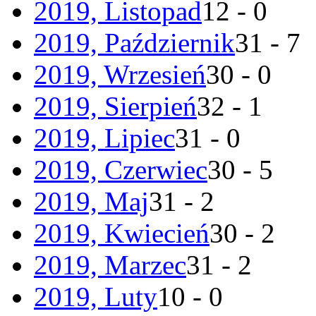
2019, Listopad
12 - 0
2019, Październik
31 - 7
2019, Wrzesień
30 - 0
2019, Sierpień
32 - 1
2019, Lipiec
31 - 0
2019, Czerwiec
30 - 5
2019, Maj
31 - 2
2019, Kwiecień
30 - 2
2019, Marzec
31 - 2
2019, Luty
10 - 0