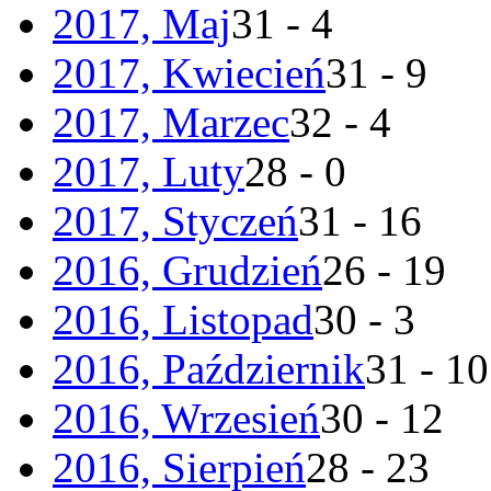
2017, Maj
31 - 4
2017, Kwiecień
31 - 9
2017, Marzec
32 - 4
2017, Luty
28 - 0
2017, Styczeń
31 - 16
2016, Grudzień
26 - 19
2016, Listopad
30 - 3
2016, Październik
31 - 10
2016, Wrzesień
30 - 12
2016, Sierpień
28 - 23