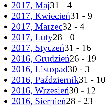
2017, Maj
31 - 4
2017, Kwiecień
31 - 9
2017, Marzec
32 - 4
2017, Luty
28 - 0
2017, Styczeń
31 - 16
2016, Grudzień
26 - 19
2016, Listopad
30 - 3
2016, Październik
31 - 10
2016, Wrzesień
30 - 12
2016, Sierpień
28 - 23