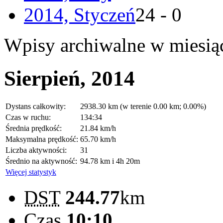
2014, Styczeń
24 - 0
Wpisy archiwalne w miesią
Sierpień, 2014
Dystans całkowity:
2938.30 km (w terenie 0.00 km; 0.00%)
Czas w ruchu:
134:34
Średnia prędkość:
21.84 km/h
Maksymalna prędkość:
65.70 km/h
Liczba aktywności:
31
Średnio na aktywność:
94.78 km i 4h 20m
Więcej statystyk
DST
244.77
km
Czas
10:10