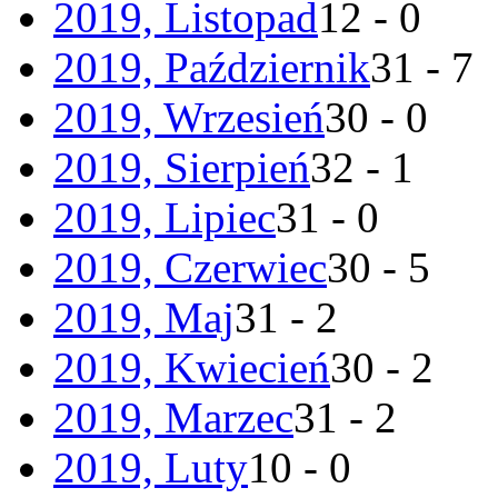
2019, Listopad
12 - 0
2019, Październik
31 - 7
2019, Wrzesień
30 - 0
2019, Sierpień
32 - 1
2019, Lipiec
31 - 0
2019, Czerwiec
30 - 5
2019, Maj
31 - 2
2019, Kwiecień
30 - 2
2019, Marzec
31 - 2
2019, Luty
10 - 0