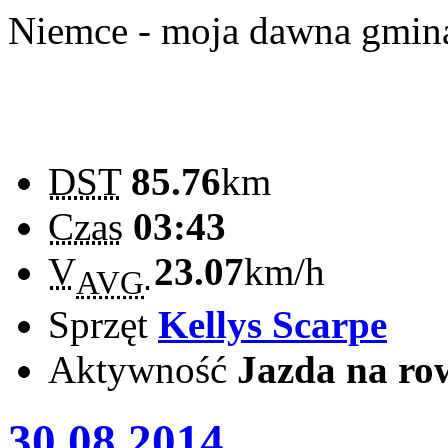
Niemce - moja dawna gm
DST
85.76
km
Czas
03:43
V
23.07
km/h
AVG
Sprzęt
Kellys Scarpe
Aktywność
Jazda na ro
30.08.2014