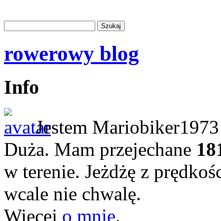
rowerowy blog
Info
Jestem Mariobiker1973 
Duża. Mam przejechane
18
w terenie. Jeżdżę z prędkoś
wcale nie chwalę.
Więcej
o mnie
.