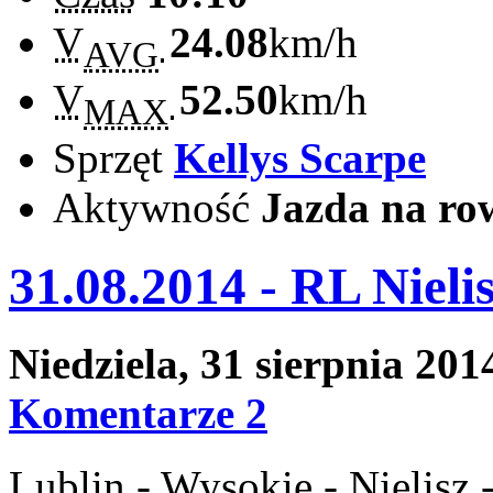
V
24.08
km/h
AVG
V
52.50
km/h
MAX
Sprzęt
Kellys Scarpe
Aktywność
Jazda na ro
31.08.2014 - RL Niel
Niedziela, 31 sierpnia 20
Komentarze 2
Lublin - Wysokie - Nielisz