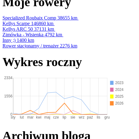
Moje rowery
Specialized Roubaix Comp
38655 km
Kellys Scarpe
146860 km
Kellys ARC 50
37131 km
Zimówka - Wisienka
4792 km
Inny ;)
1400 km
Rower stacjonarny / trenażer
2276 km
Wykres roczny
Archiwum bloga