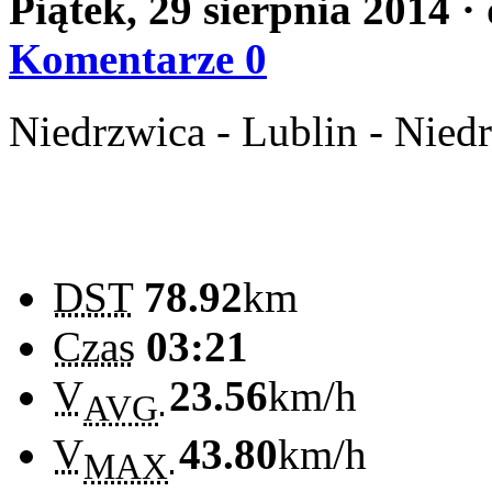
Piątek, 29 sierpnia 2014
·
Komentarze 0
Niedrzwica - Lublin - Nied
DST
78.92
km
Czas
03:21
V
23.56
km/h
AVG
V
43.80
km/h
MAX