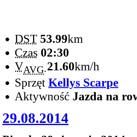
DST
53.99
km
Czas
02:30
V
21.60
km/h
AVG
Sprzęt
Kellys Scarpe
Aktywność
Jazda na ro
29.08.2014