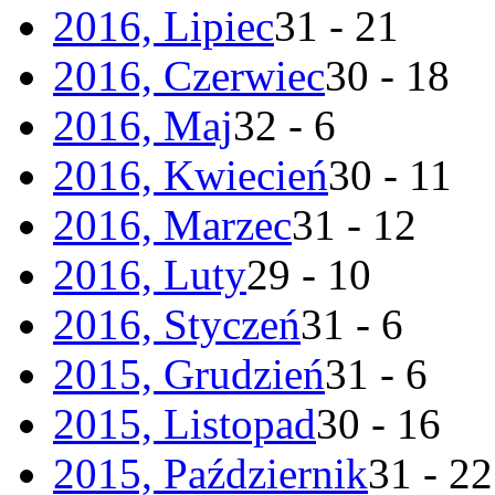
2016, Lipiec
31 - 21
2016, Czerwiec
30 - 18
2016, Maj
32 - 6
2016, Kwiecień
30 - 11
2016, Marzec
31 - 12
2016, Luty
29 - 10
2016, Styczeń
31 - 6
2015, Grudzień
31 - 6
2015, Listopad
30 - 16
2015, Październik
31 - 22