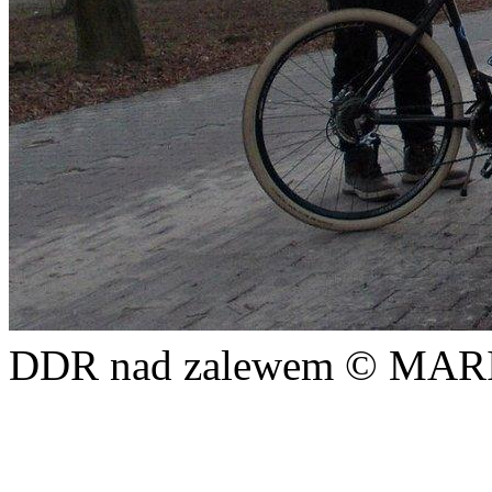
DDR nad zalewem © MA