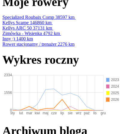
Moje rowery
Specialized Roubaix Comp
38597 km
Kellys Scarpe
146860 km
Kellys ARC 50
37131 km
Zimówka - Wisienka
4792 km
Inny ;)
1400 km
Rower stacjonarny / trenażer
2276 km
Wykres roczny
Archiwum bloga