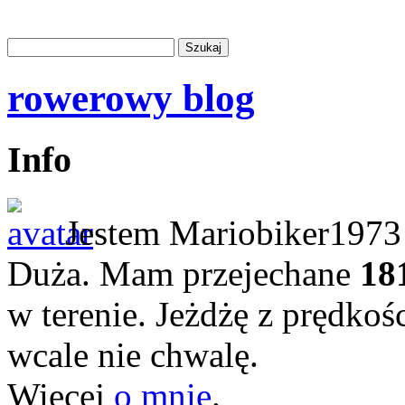
rowerowy blog
Info
Jestem Mariobiker1973 
Duża. Mam przejechane
18
w terenie. Jeżdżę z prędkoś
wcale nie chwalę.
Więcej
o mnie
.