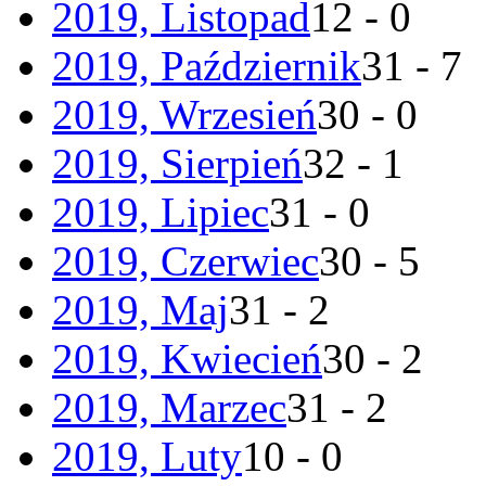
2019, Listopad
12 - 0
2019, Październik
31 - 7
2019, Wrzesień
30 - 0
2019, Sierpień
32 - 1
2019, Lipiec
31 - 0
2019, Czerwiec
30 - 5
2019, Maj
31 - 2
2019, Kwiecień
30 - 2
2019, Marzec
31 - 2
2019, Luty
10 - 0