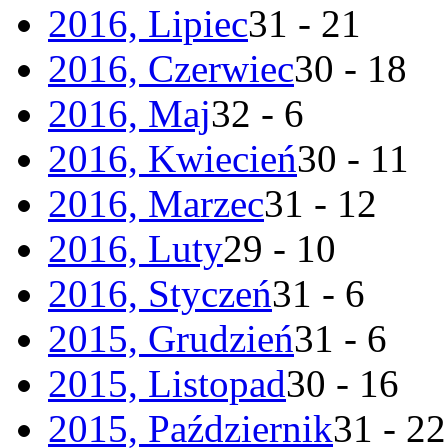
2016, Lipiec
31 - 21
2016, Czerwiec
30 - 18
2016, Maj
32 - 6
2016, Kwiecień
30 - 11
2016, Marzec
31 - 12
2016, Luty
29 - 10
2016, Styczeń
31 - 6
2015, Grudzień
31 - 6
2015, Listopad
30 - 16
2015, Październik
31 - 22