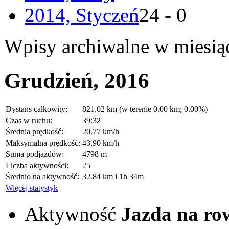
2014, Styczeń
24 - 0
Wpisy archiwalne w miesią
Grudzień, 2016
Dystans całkowity:
821.02 km (w terenie 0.00 km; 0.00%)
Czas w ruchu:
39:32
Średnia prędkość:
20.77 km/h
Maksymalna prędkość:
43.90 km/h
Suma podjazdów:
4798 m
Liczba aktywności:
25
Średnio na aktywność:
32.84 km i 1h 34m
Więcej statystyk
Aktywność
Jazda na ro