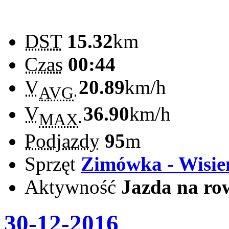
DST
15.32
km
Czas
00:44
V
20.89
km/h
AVG
V
36.90
km/h
MAX
Podjazdy
95
m
Sprzęt
Zimówka - Wisie
Aktywność
Jazda na ro
30-12-2016