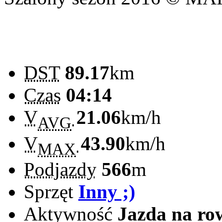
DST
89.17
km
Czas
04:14
V
21.06
km/h
AVG
V
43.90
km/h
MAX
Podjazdy
566
m
Sprzęt
Inny ;)
Aktywność
Jazda na ro