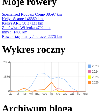
Moje rowery
Specialized Roubaix Comp
38597 km
Kellys Scarpe
146860 km
Kellys ARC 50
37131 km
Zimówka - Wisienka
4792 km
Inny ;)
1400 km
Rower stacjonarny / trenażer
2276 km
Wykres roczny
Archiwum bloga