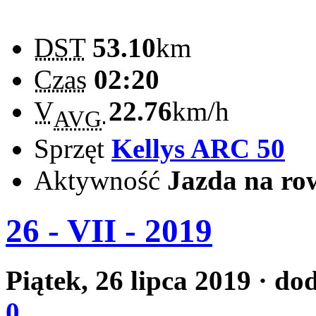
DST
53.10
km
Czas
02:20
V
22.76
km/h
AVG
Sprzęt
Kellys ARC 50
Aktywność
Jazda na ro
26 - VII - 2019
Piątek, 26 lipca 2019
· do
0