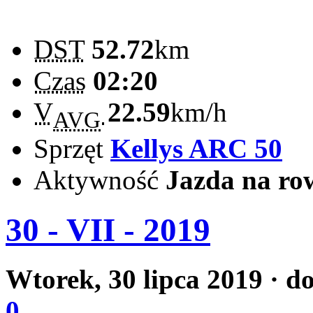
DST
52.72
km
Czas
02:20
V
22.59
km/h
AVG
Sprzęt
Kellys ARC 50
Aktywność
Jazda na ro
30 - VII - 2019
Wtorek, 30 lipca 2019
· d
0