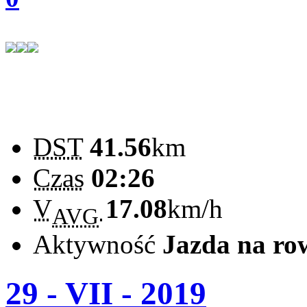
DST
41.56
km
Czas
02:26
V
17.08
km/h
AVG
Aktywność
Jazda na ro
29 - VII - 2019