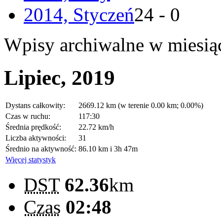
2014, Styczeń
24 - 0
Wpisy archiwalne w miesią
Lipiec, 2019
Dystans całkowity:
2669.12 km (w terenie 0.00 km; 0.00%)
Czas w ruchu:
117:30
Średnia prędkość:
22.72 km/h
Liczba aktywności:
31
Średnio na aktywność:
86.10 km i 3h 47m
Więcej statystyk
DST
62.36
km
Czas
02:48