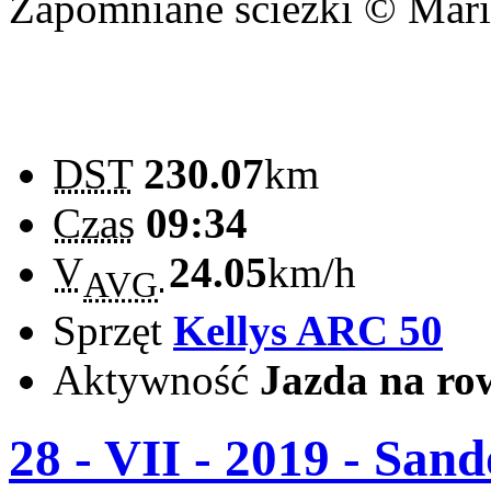
Zapomniane ścieżki © Mar
DST
230.07
km
Czas
09:34
V
24.05
km/h
AVG
Sprzęt
Kellys ARC 50
Aktywność
Jazda na ro
28 - VII - 2019 - San