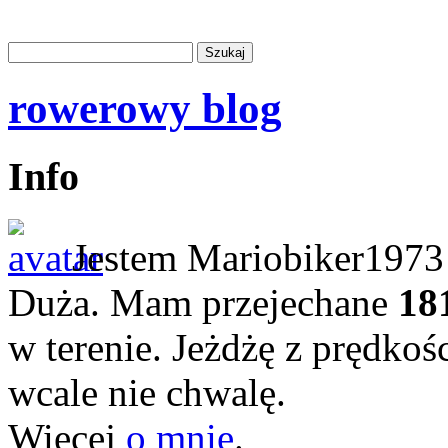
rowerowy blog
Info
Jestem Mariobiker1973 
Duża. Mam przejechane
18
w terenie. Jeżdżę z prędkoś
wcale nie chwalę.
Więcej
o mnie
.