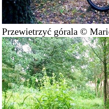
Przewietrzyć górala © Mar