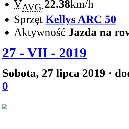
V
22.38
km/h
AVG
Sprzęt
Kellys ARC 50
Aktywność
Jazda na ro
27 - VII - 2019
Sobota, 27 lipca 2019
· do
0