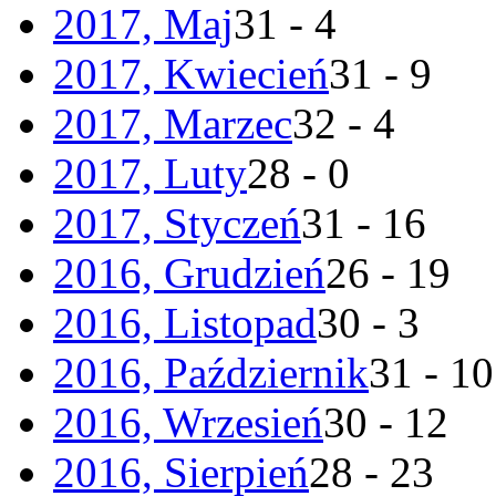
2017, Maj
31 - 4
2017, Kwiecień
31 - 9
2017, Marzec
32 - 4
2017, Luty
28 - 0
2017, Styczeń
31 - 16
2016, Grudzień
26 - 19
2016, Listopad
30 - 3
2016, Październik
31 - 10
2016, Wrzesień
30 - 12
2016, Sierpień
28 - 23