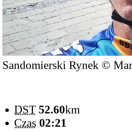
Sandomierski Rynek © Mar
DST
52.60
km
Czas
02:21