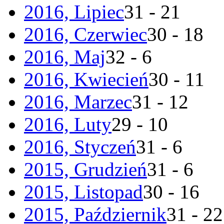
2016, Lipiec
31 - 21
2016, Czerwiec
30 - 18
2016, Maj
32 - 6
2016, Kwiecień
30 - 11
2016, Marzec
31 - 12
2016, Luty
29 - 10
2016, Styczeń
31 - 6
2015, Grudzień
31 - 6
2015, Listopad
30 - 16
2015, Październik
31 - 22