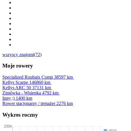
wszyscy znajomi(72)
Moje rowery
Specialized Roubaix Comp
38597 km
Kellys Scarpe
146860 km
Kellys ARC 50
37131 km
Zimówka - Wisienka
4792 km
Inny ;)
1400 km
Rower stacjonarny / trenażer
2276 km
Wykres roczny