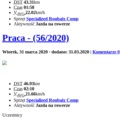
DST
43.31
km
Czas
01:58
V
22.02
km/h
AVG
Sprzęt
Specialized Roubaix Comp
Aktywność
Jazda na rowerze
Praca - (56/2020)
Wtorek, 31 marca 2020
· dodano: 31.03.2020
|
Komentarze 0
DST
46.93
km
Czas
02:10
V
21.66
km/h
AVG
Sprzęt
Specialized Roubaix Comp
Aktywność
Jazda na rowerze
Uczestnicy