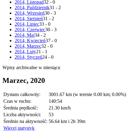
2014, Listopad
32 - 0
2014, Październik
31 - 2
2014, Wrzesień
30 - 3
2014, Sierpień
31 - 2
2014, Lipiec
33 - 0
2014, Czerwiec
30 - 3
2014, Maj
34 - 2
2014, Kwiecień
37 - 0
2014, Marzec
32 - 0
2014, Luty
21 - 1
2014, Styczeń
24 - 0
Wpisy archiwalne w miesiącu
Marzec, 2020
Dystans całkowity:
3001.67 km (w terenie 0.00 km; 0.00%)
Czas w ruchu:
140:54
Średnia prędkość:
21.30 km/h
Liczba aktywności:
53
Średnio na aktywność:
56.64 km i 2h 39m
Więcej statystyk