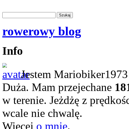
rowerowy blog
Info
Jestem Mariobiker1973 
Duża. Mam przejechane
18
w terenie. Jeżdżę z prędkoś
wcale nie chwalę.
Więcej
o mnie
.