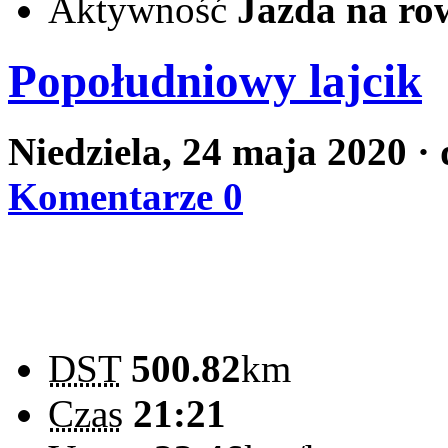
Aktywność
Jazda na ro
Popołudniowy lajcik
Niedziela, 24 maja 2020
·
Komentarze 0
DST
500.82
km
Czas
21:21