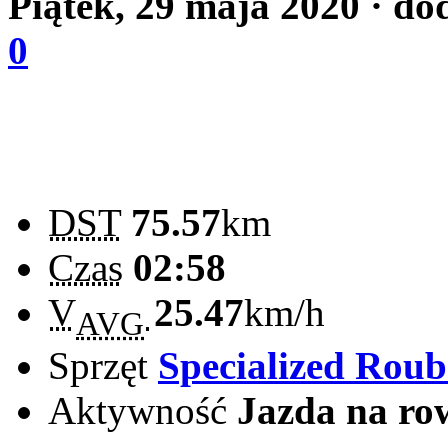
Piątek, 29 maja 2020
· do
0
DST
75.57
km
Czas
02:58
V
25.47
km/h
AVG
Sprzęt
Specialized Rou
Aktywność
Jazda na ro