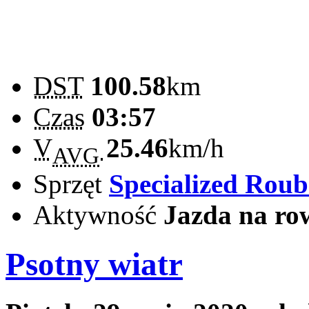
DST
100.58
km
Czas
03:57
V
25.46
km/h
AVG
Sprzęt
Specialized Rou
Aktywność
Jazda na ro
Psotny wiatr