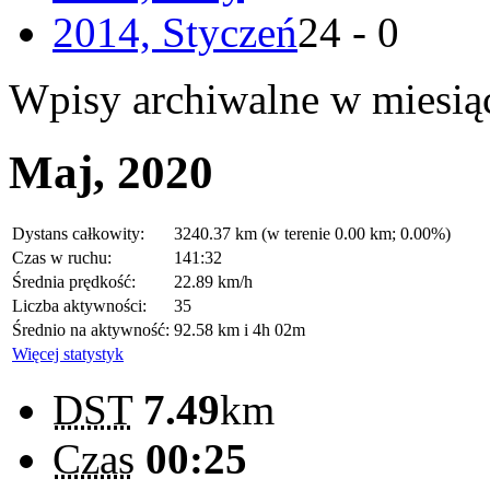
2014, Styczeń
24 - 0
Wpisy archiwalne w miesią
Maj, 2020
Dystans całkowity:
3240.37 km (w terenie 0.00 km; 0.00%)
Czas w ruchu:
141:32
Średnia prędkość:
22.89 km/h
Liczba aktywności:
35
Średnio na aktywność:
92.58 km i 4h 02m
Więcej statystyk
DST
7.49
km
Czas
00:25