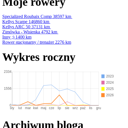
Moje rowery
Specialized Roubaix Comp
38597 km
Kellys Scarpe
146860 km
Kellys ARC 50
37131 km
Zimówka - Wisienka
4792 km
Inny ;)
1400 km
Rower stacjonarny / trenażer
2276 km
Wykres roczny
Archiwum bloga