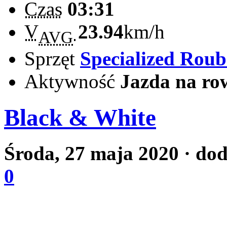
Czas
03:31
V
23.94
km/h
AVG
Sprzęt
Specialized Rou
Aktywność
Jazda na ro
Black & White
Środa, 27 maja 2020
· do
0