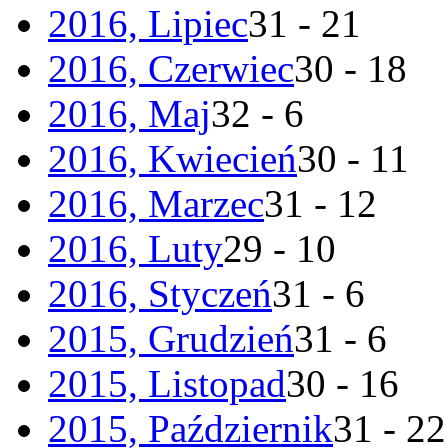
2016, Lipiec
31 - 21
2016, Czerwiec
30 - 18
2016, Maj
32 - 6
2016, Kwiecień
30 - 11
2016, Marzec
31 - 12
2016, Luty
29 - 10
2016, Styczeń
31 - 6
2015, Grudzień
31 - 6
2015, Listopad
30 - 16
2015, Październik
31 - 22