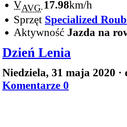
V
17.98
km/h
AVG
Sprzęt
Specialized Rou
Aktywność
Jazda na ro
Dzień Lenia
Niedziela, 31 maja 2020
·
Komentarze 0