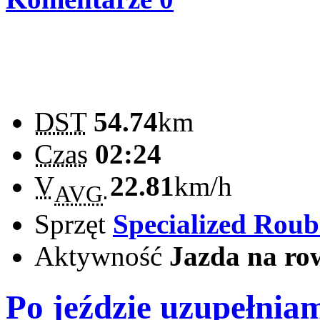
DST
54.74
km
Czas
02:24
V
22.81
km/h
AVG
Sprzęt
Specialized Rou
Aktywność
Jazda na ro
Po jeździe uzupełnia