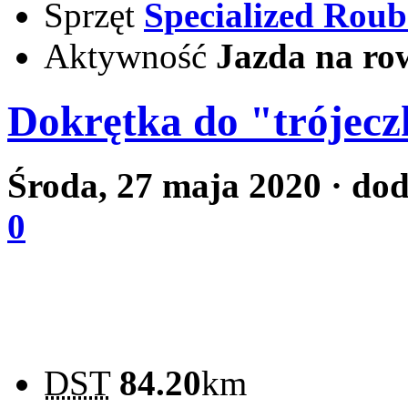
Sprzęt
Specialized Rou
Aktywność
Jazda na ro
Dokrętka do "trójecz
Środa, 27 maja 2020
· do
0
DST
84.20
km