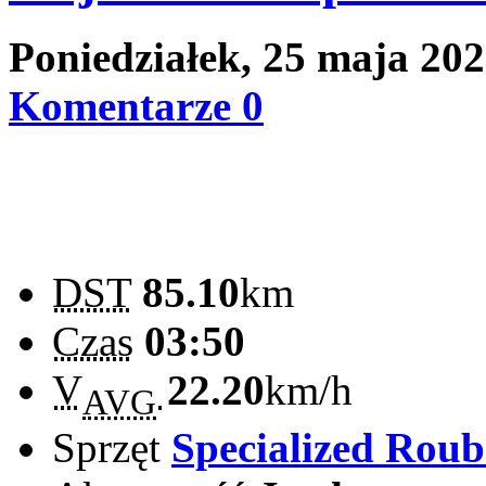
Poniedziałek, 25 maja 20
Komentarze 0
DST
85.10
km
Czas
03:50
V
22.20
km/h
AVG
Sprzęt
Specialized Rou