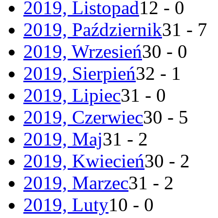
2019, Listopad
12 - 0
2019, Październik
31 - 7
2019, Wrzesień
30 - 0
2019, Sierpień
32 - 1
2019, Lipiec
31 - 0
2019, Czerwiec
30 - 5
2019, Maj
31 - 2
2019, Kwiecień
30 - 2
2019, Marzec
31 - 2
2019, Luty
10 - 0