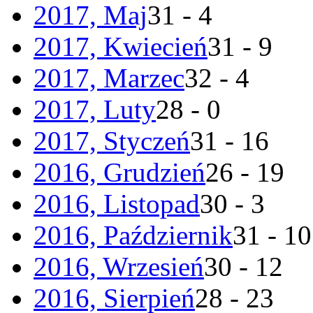
2017, Maj
31 - 4
2017, Kwiecień
31 - 9
2017, Marzec
32 - 4
2017, Luty
28 - 0
2017, Styczeń
31 - 16
2016, Grudzień
26 - 19
2016, Listopad
30 - 3
2016, Październik
31 - 10
2016, Wrzesień
30 - 12
2016, Sierpień
28 - 23