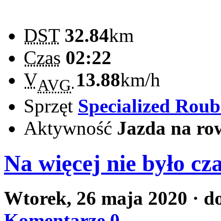
DST
32.84
km
Czas
02:22
V
13.88
km/h
AVG
Sprzęt
Specialized Rou
Aktywność
Jazda na ro
Na więcej nie było cz
Wtorek, 26 maja 2020
· d
Komentarze 0