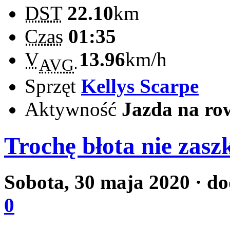
DST
22.10
km
Czas
01:35
V
13.96
km/h
AVG
Sprzęt
Kellys Scarpe
Aktywność
Jazda na ro
Trochę błota nie zasz
Sobota, 30 maja 2020
· d
0