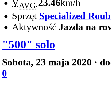
V
23.46
km/h
AVG
Sprzęt
Specialized Rou
Aktywność
Jazda na ro
"500" solo
Sobota, 23 maja 2020
· d
0