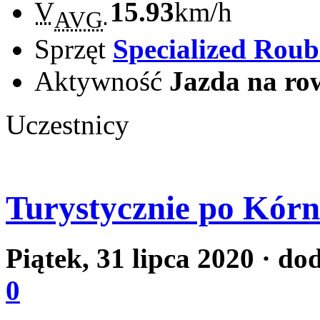
V
15.93
km/h
AVG
Sprzęt
Specialized Rou
Aktywność
Jazda na ro
Uczestnicy
Turystycznie po Kórn
Piątek, 31 lipca 2020
· do
0