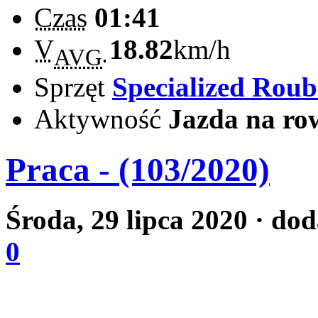
Czas
01:41
V
18.82
km/h
AVG
Sprzęt
Specialized Rou
Aktywność
Jazda na ro
Praca - (103/2020)
Środa, 29 lipca 2020
· dod
0