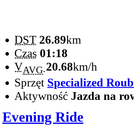
DST
26.89
km
Czas
01:18
V
20.68
km/h
AVG
Sprzęt
Specialized Rou
Aktywność
Jazda na ro
Evening Ride