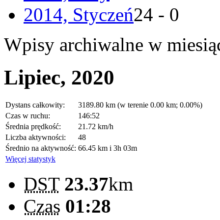
2014, Styczeń
24 - 0
Wpisy archiwalne w miesią
Lipiec, 2020
Dystans całkowity:
3189.80 km (w terenie 0.00 km; 0.00%)
Czas w ruchu:
146:52
Średnia prędkość:
21.72 km/h
Liczba aktywności:
48
Średnio na aktywność:
66.45 km i 3h 03m
Więcej statystyk
DST
23.37
km
Czas
01:28