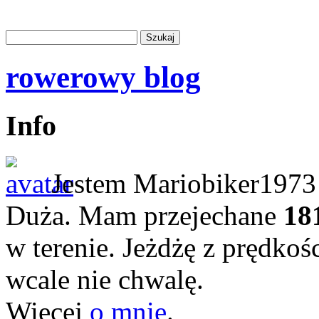
rowerowy blog
Info
Jestem Mariobiker1973 
Duża. Mam przejechane
18
w terenie. Jeżdżę z prędkoś
wcale nie chwalę.
Więcej
o mnie
.