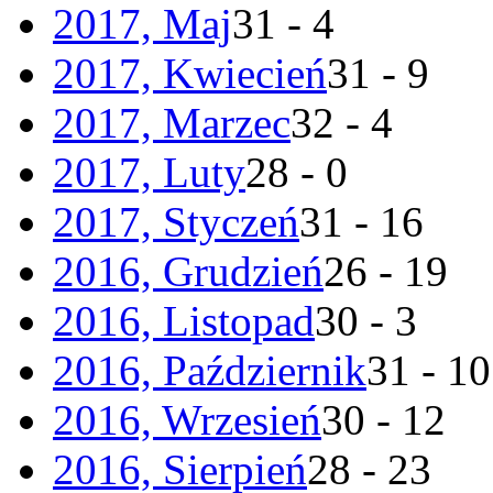
2017, Maj
31 - 4
2017, Kwiecień
31 - 9
2017, Marzec
32 - 4
2017, Luty
28 - 0
2017, Styczeń
31 - 16
2016, Grudzień
26 - 19
2016, Listopad
30 - 3
2016, Październik
31 - 10
2016, Wrzesień
30 - 12
2016, Sierpień
28 - 23