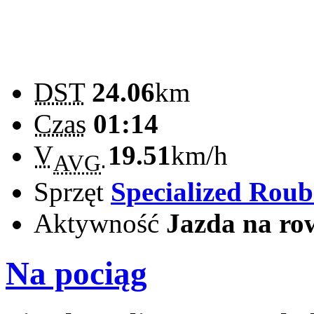
DST
24.06
km
Czas
01:14
V
19.51
km/h
AVG
Sprzęt
Specialized Rou
Aktywność
Jazda na ro
Na pociąg