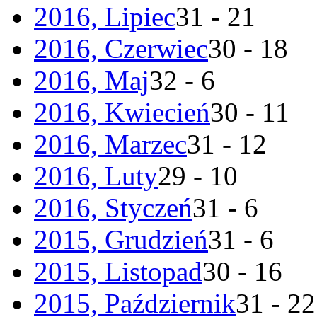
2016, Lipiec
31 - 21
2016, Czerwiec
30 - 18
2016, Maj
32 - 6
2016, Kwiecień
30 - 11
2016, Marzec
31 - 12
2016, Luty
29 - 10
2016, Styczeń
31 - 6
2015, Grudzień
31 - 6
2015, Listopad
30 - 16
2015, Październik
31 - 22