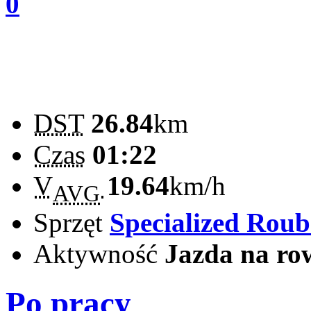
0
DST
26.84
km
Czas
01:22
V
19.64
km/h
AVG
Sprzęt
Specialized Rou
Aktywność
Jazda na ro
Po pracy