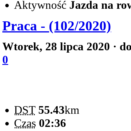
Aktywność
Jazda na ro
Praca - (102/2020)
Wtorek, 28 lipca 2020
· d
0
DST
55.43
km
Czas
02:36