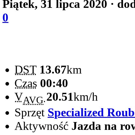
Piątek, 31 lipca 2020
· do
0
DST
13.67
km
Czas
00:40
V
20.51
km/h
AVG
Sprzęt
Specialized Rou
Aktywność
Jazda na ro