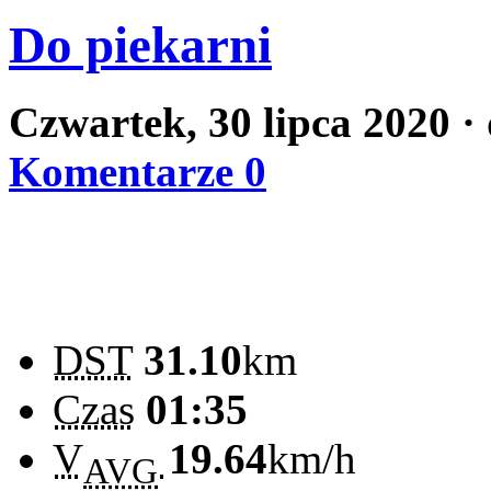
Do piekarni
Czwartek, 30 lipca 2020
·
Komentarze 0
DST
31.10
km
Czas
01:35
V
19.64
km/h
AVG