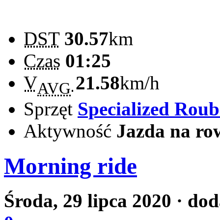
DST
30.57
km
Czas
01:25
V
21.58
km/h
AVG
Sprzęt
Specialized Rou
Aktywność
Jazda na ro
Morning ride
Środa, 29 lipca 2020
· dod