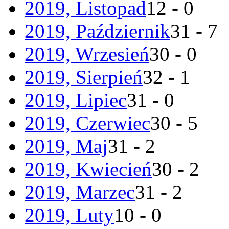
2019, Listopad
12 - 0
2019, Październik
31 - 7
2019, Wrzesień
30 - 0
2019, Sierpień
32 - 1
2019, Lipiec
31 - 0
2019, Czerwiec
30 - 5
2019, Maj
31 - 2
2019, Kwiecień
30 - 2
2019, Marzec
31 - 2
2019, Luty
10 - 0