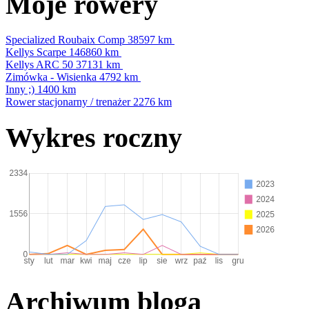
Moje rowery
Specialized Roubaix Comp
38597 km
Kellys Scarpe
146860 km
Kellys ARC 50
37131 km
Zimówka - Wisienka
4792 km
Inny ;)
1400 km
Rower stacjonarny / trenażer
2276 km
Wykres roczny
Archiwum bloga