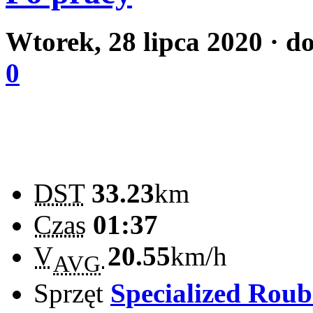
Wtorek, 28 lipca 2020
· d
0
DST
33.23
km
Czas
01:37
V
20.55
km/h
AVG
Sprzęt
Specialized Rou