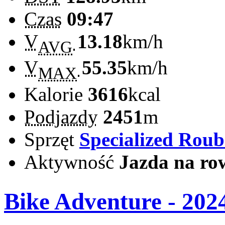
Czas
09:47
V
13.18
km/h
AVG
V
55.35
km/h
MAX
Kalorie
3616
kcal
Podjazdy
2451
m
Sprzęt
Specialized Rou
Aktywność
Jazda na ro
Bike Adventure - 2024 