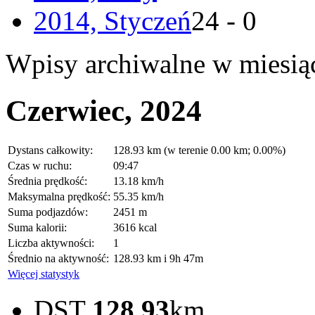
2014, Styczeń
24 - 0
Wpisy archiwalne w miesią
Czerwiec, 2024
Dystans całkowity:
128.93 km (w terenie 0.00 km; 0.00%)
Czas w ruchu:
09:47
Średnia prędkość:
13.18 km/h
Maksymalna prędkość:
55.35 km/h
Suma podjazdów:
2451 m
Suma kalorii:
3616 kcal
Liczba aktywności:
1
Średnio na aktywność:
128.93 km i 9h 47m
Więcej statystyk
DST
128.93
km