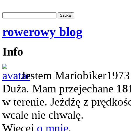
rowerowy blog
Info
Jestem Mariobiker1973 
Duża. Mam przejechane
18
w terenie. Jeżdżę z prędkoś
wcale nie chwalę.
Więcej
o mnie
.