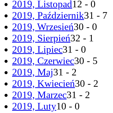
2019, Listopad
12 - 0
2019, Październik
31 - 7
2019, Wrzesień
30 - 0
2019, Sierpień
32 - 1
2019, Lipiec
31 - 0
2019, Czerwiec
30 - 5
2019, Maj
31 - 2
2019, Kwiecień
30 - 2
2019, Marzec
31 - 2
2019, Luty
10 - 0