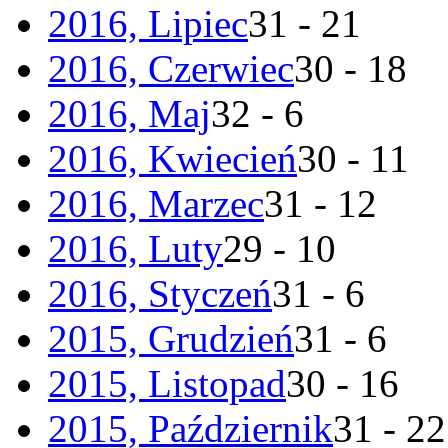
2016, Lipiec
31 - 21
2016, Czerwiec
30 - 18
2016, Maj
32 - 6
2016, Kwiecień
30 - 11
2016, Marzec
31 - 12
2016, Luty
29 - 10
2016, Styczeń
31 - 6
2015, Grudzień
31 - 6
2015, Listopad
30 - 16
2015, Październik
31 - 22