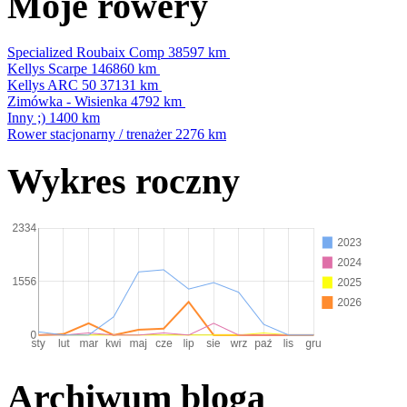
Moje rowery
Specialized Roubaix Comp
38597 km
Kellys Scarpe
146860 km
Kellys ARC 50
37131 km
Zimówka - Wisienka
4792 km
Inny ;)
1400 km
Rower stacjonarny / trenażer
2276 km
Wykres roczny
Archiwum bloga