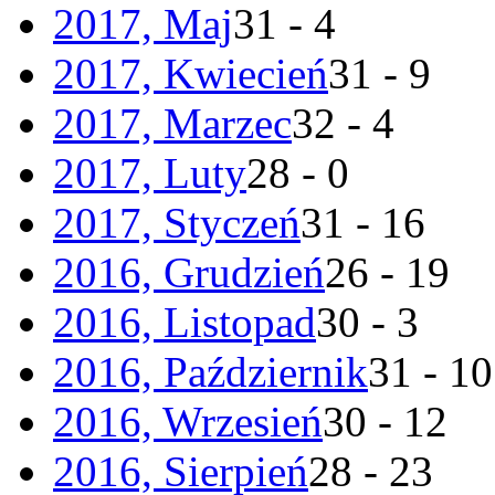
2017, Maj
31 - 4
2017, Kwiecień
31 - 9
2017, Marzec
32 - 4
2017, Luty
28 - 0
2017, Styczeń
31 - 16
2016, Grudzień
26 - 19
2016, Listopad
30 - 3
2016, Październik
31 - 10
2016, Wrzesień
30 - 12
2016, Sierpień
28 - 23