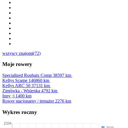
wszyscy znajomi(72)
Moje rowery
Specialized Roubaix Comp
38597 km
Kellys Scarpe
146860 km
Kellys ARC 50
37131 km
Zimówka - Wisienka
4792 km
Inny ;)
1400 km
Rower stacjonarny / trenażer
2276 km
Wykres roczny