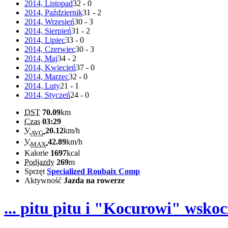
2014, Listopad
32 - 0
2014, Październik
31 - 2
2014, Wrzesień
30 - 3
2014, Sierpień
31 - 2
2014, Lipiec
33 - 0
2014, Czerwiec
30 - 3
2014, Maj
34 - 2
2014, Kwiecień
37 - 0
2014, Marzec
32 - 0
2014, Luty
21 - 1
2014, Styczeń
24 - 0
DST
70.09
km
Czas
03:29
V
20.12
km/h
AVG
V
42.89
km/h
MAX
Kalorie
1697
kcal
Podjazdy
269
m
Sprzęt
Specialized Roubaix Comp
Aktywność
Jazda na rowerze
... pitu pitu i "Kocurowi" wskoc