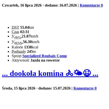
Czwartek, 16 lipca 2026
· dodano: 16.07.2026
|
Komentarze 0
DST
55.04
km
Czas
02:31
V
21.87
km/h
AVG
V
56.30
km/h
MAX
Kalorie
1338
kcal
Podjazdy
245
m
Sprzęt
Specialized Roubaix Comp
Aktywność
Jazda na rowerze
... dookoła komina 🚴🌤️😉 ...
Środa, 15 lipca 2026
· dodano: 15.07.2026
|
Komentarze 0